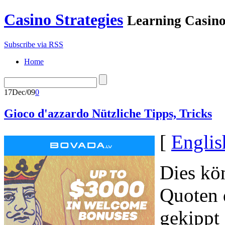
Casino Strategies
Learning Casino
Subscribe via RSS
Home
17
Dec/09
0
Gioco d'azzardo Nützliche Tipps, Tricks
[
Englis
Dies kön
Quoten 
gekippt 