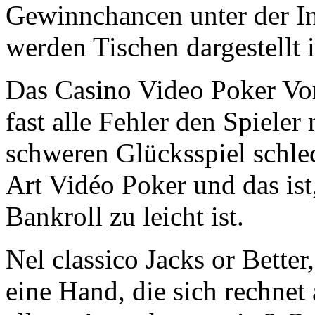
Gewinnchancen unter der In
werden Tischen dargestellt 
Das Casino Video Poker Vort
fast alle Fehler den Spieler
schweren Glücksspiel schle
Art Vidéo Poker und das ist
Bankroll zu leicht ist.
Nel classico Jacks or Better
eine Hand, die sich rechnet 