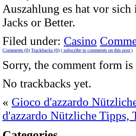
Auszahlung es hat vor sich 
Jacks or Better.
Filed under:
Casino
Commen
Comments (0)
Trackbacks (0)
( subscribe to comments on this post )
Sorry, the comment form is c
No trackbacks yet.
«
Gioco d'azzardo Nützliche
d'azzardo Nützliche Tipps, 
Categories