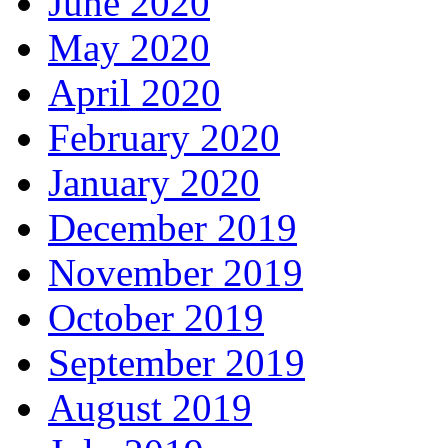
June 2020
May 2020
April 2020
February 2020
January 2020
December 2019
November 2019
October 2019
September 2019
August 2019