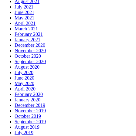
August 2021
July 2021
June 2021
May 2021
April 2021
March 2021
February 2021
January 2021
December 2020
November 2020
October 2020
September 2020
August 2020
July 2020
June 2020
May 2020
April 2020
February 2020
January 2020
December 2019
November 2019
October 2019
September 2019
August 2019
July 2019