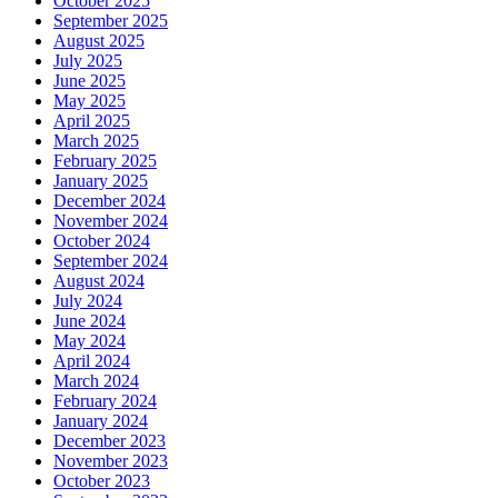
October 2025
September 2025
August 2025
July 2025
June 2025
May 2025
April 2025
March 2025
February 2025
January 2025
December 2024
November 2024
October 2024
September 2024
August 2024
July 2024
June 2024
May 2024
April 2024
March 2024
February 2024
January 2024
December 2023
November 2023
October 2023