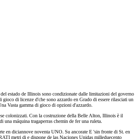
nò del estado de Illinois sono condizionate dalle limitazioni del governo
 di gioco di licenze d'che sono azzardo en Grado di essere rilasciati un
no Una Vasta gamma di gioco di opzioni d'azzardo.
e colonizzati. Con la costruzione della Belle Alton, Illinois è il
ndi una máquina tragaperras chemin de fer una ruleta.
orte en diciannove noventa UNO. Su ancorate E 'sin fronte di St. en
DRATI metri di e dispone de las Naciones Unidas milleduecento