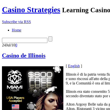
Casino Strategies
Learning Casino
Subscribe via RSS
Home
24
Jul/10
0
Casino de Illinois
[
English
]
Illinois è di la patria venta 
e sono riscossi all'atto dell
9, e la Comunità è ora al lim
Illinois era stato consentito
secondo diventato stato por 
Alton Argosy Belle sala da g
Alton. Ristoranti 3 vicino 