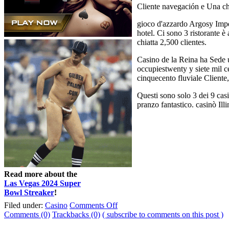
Cliente navegación e Una chi
gioco d'azzardo Argosy Impera
hotel. Ci sono 3 ristorante 
chiatta 2,500 clientes.
Casino de la Reina ha Sede u
occupiestwenty y siete mil 
cinquecento fluviale Client
Questi sono solo 3 dei 9 casi
pranzo fantastico. casinò Ill
Read more about the
Las Vegas 2024 Super
Bowl Streaker
!
Filed under:
Casino
Comments Off
Comments (0)
Trackbacks (0)
( subscribe to comments on this post )