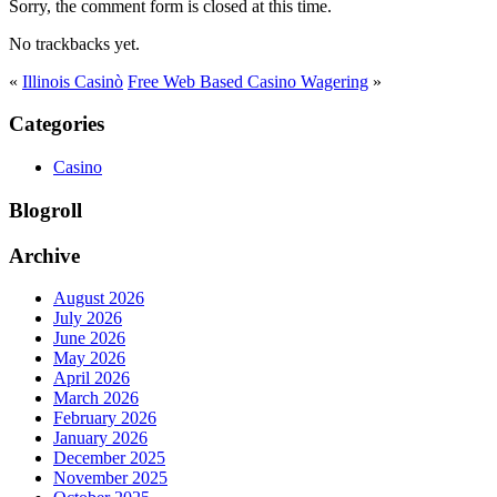
Sorry, the comment form is closed at this time.
No trackbacks yet.
«
Illinois Casinò
Free Web Based Casino Wagering
»
Categories
Casino
Blogroll
Archive
August 2026
July 2026
June 2026
May 2026
April 2026
March 2026
February 2026
January 2026
December 2025
November 2025